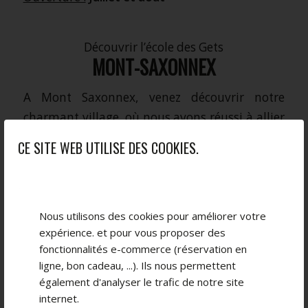
.
Découvrir l’école des Gets
MONT-SAXONNEX
A
Mont Saxonnex
, venez découvrir notre
charmant village, où nous avons réussi à allier
nature et sports mécaniques ! Nous en rêvions
CE SITE WEB UTILISE DES COOKIES.
et c’est chose faîte, on attend plus que vous !
Nous utilisons des cookies pour améliorer votre
expérience. et pour vous proposer des
fonctionnalités e-commerce (réservation en
ligne, bon cadeau, ...). Ils nous permettent
également d'analyser le trafic de notre site
internet.