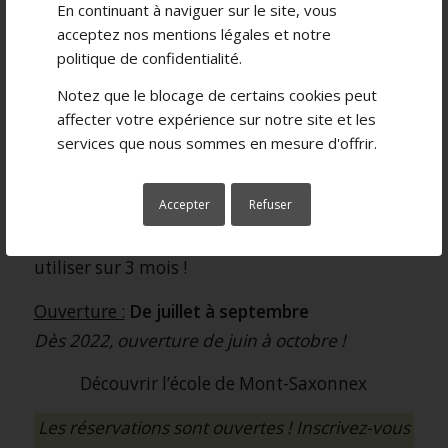
En continuant à naviguer sur le site, vous
Cet été, venez nous rejoindre pour
acceptez nos
mentions légales
et notre
perfectionner votre pilotage ou pour une
politique de confidentialité
.
simple découverte avec nos motocross
Notez que le blocage de certains cookies peut
100% électriques pour adultes et enfants
affecter votre expérience sur notre site et les
(dès 6 ans) !
services que nous sommes en mesure d'offrir.
Exclusif à Mont Saxonnex
, profitez de notre
Accepter
Refuser
nouveau produit le
PASS 8 séances
niveau
débutant/intermédiaire ou confirmé/expert, à
utiliser sur 3 mois !
Ouverture :
De juillet à septembre
Dès 2022, ouverture de juin à octobre !
Découvrir l’école de Mont-Saxonnex
Les réservations sont ouvertes ! Inscrivez-vous