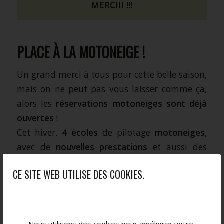
MERCIII !!!
PLACE À LA MOTONEIGE !
Un grand merci à tous pour cette belle saison,
mais on ne peut pas vous laisser comme ça,
alors les
réservations motoneiges sont déjà
ouvertes
!
Cet hiver,
4 écoles
de pilotage
motoneiges
,
avec de
nouvelles prestations
et aussi des
nouveautés sur le public accueilli !
CE SITE WEB UTILISE DES COOKIES.
Nous utilisons des cookies pour améliorer votre