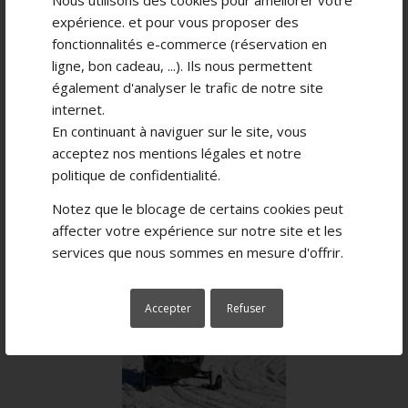
expérience. et pour vous proposer des
fonctionnalités e-commerce (réservation en
ligne, bon cadeau, ...). Ils nous permettent
également d'analyser le trafic de notre site
internet.
En continuant à naviguer sur le site, vous
2 écoles pour les enfants et les adultes
acceptez nos
mentions légales
et notre
politique de confidentialité
.
Retrouvez nous à
Megève
et aussi à
Mont-
Saxonnex
, pour en profitez en famille !
Notez que le blocage de certains cookies peut
affecter votre expérience sur notre site et les
services que nous sommes en mesure d'offrir.
Accepter
Refuser